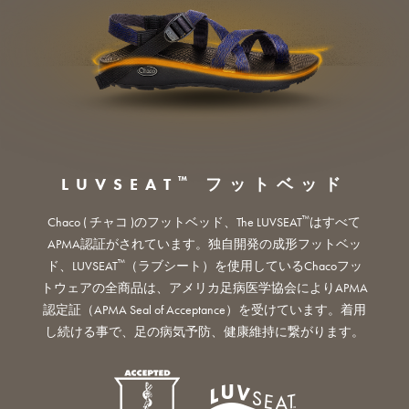
™
LUVSEAT
フットベッド
™
Chaco ( チャコ )のフットベッド、The LUVSEAT
はすべて
APMA認証がされています。独自開発の成形フットベッ
™
ド、LUVSEAT
（ラブシート）を使用しているChacoフッ
トウェアの全商品は、アメリカ足病医学協会によりAPMA
認定証（APMA Seal of Acceptance）を受けています。着用
し続ける事で、足の病気予防、健康維持に繋がります。