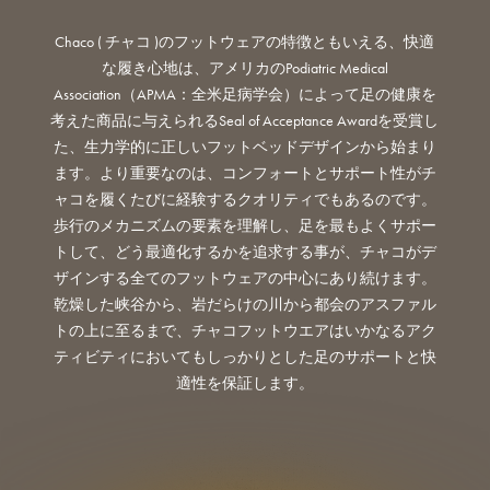
Chaco ( チャコ )のフットウェアの特徴ともいえる、快適
な履き心地は、アメリカのPodiatric Medical
Association（APMA：全米足病学会）によって足の健康を
考えた商品に与えられるSeal of Acceptance Awardを受賞し
た、生力学的に正しいフットベッドデザインから始まり
ます。より重要なのは、コンフォートとサポート性がチ
ャコを履くたびに経験するクオリティでもあるのです。
歩行のメカニズムの要素を理解し、足を最もよくサポー
トして、どう最適化するかを追求する事が、チャコがデ
ザインする全てのフットウェアの中心にあり続けます。
乾燥した峡谷から、岩だらけの川から都会のアスファル
トの上に至るまで、チャコフットウエアはいかなるアク
ティビティにおいてもしっかりとした足のサポートと快
適性を保証します。